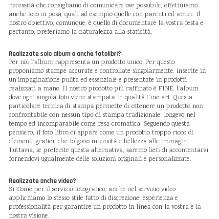
necessità che consigliamo di comunicare ove possibile, effettuiamo
anche foto in posa, quali ad esempio quelle con parenti ed amici. Il
nostro obiettivo, comunque, è quello di documentare la vostra festa e
pertanto, preferiamo la naturalezza alla staticità.
Realizzate solo album o anche fotolibri?
Per noi l’album rappresenta un prodotto unico. Per questo
proponiamo stampe accurate e controllate singolarmente, inserite in
un’impaginazione pulita ed essenziale e presentate in prodotti
realizzati a mano. Il nostro prodotto più raffinato è FINE, l’album
dove ogni singola foto viene stampata in qualità Fine art. Questa
particolare tecnica di stampa permette di ottenere un prodotto non
confrontabile con nessun tipo di stampa tradizionale, longevo nel
tempo ed incomparabile come resa cromatica. Seguendo questa
pensiero, il foto libro ci appare come un prodotto troppo ricco di
elementi grafici, che tolgono intensità e bellezza alle immagini.
Tuttavia, se preferite questa alternativa, saremo lieti di accontentarvi,
fornendovi ugualmente delle soluzioni originali e personalizzate.
Realizzate anche video?
Si. Come per il servizio fotografico, anche nel servizio video
applichiamo lo stesso stile fatto di discrezione, esperienza e
professionalità per garantire un prodotto in linea con la vostra e la
nostra visione.