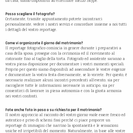
da casa, siamo disponibili ad effettuare mezzo Skype.
Posso scegliere il fotografo?
Certamente, tramite appuntamento potrete incontrarci
personalmente, vedere i nostri servizi e concordare insieme a noi tutti
i dettagli del vostro reportage.
Come vi organizzate il giorno del matrimonio?
Il reportage fotografico comincia in genere durante i preparativi a
casa della sposa, prosegue con la cerimonia ed il ricevimento al
ristorante fino al taglio della torta. Fotografo ed assistente saranno a
vostra piena disposizione per documentare i vostri momenti speciali.
Proprio per questo siamo disponibili ad assecondare le vostre esigenze
e documentare la vostra festa diversamente, se lo vorrete. Per questo, è
necessario realizzare alcuni incontri precedenti all’evento, sia per
raccogliere tutte le informazioni necessarie in anticipo, sia per
consentirci di lavorare in piena autonomia e con la giusta armonia
nei vostri confonti.
Fate anche foto in posa o su richiesta per il matrimonio?
Il nostro approccio al racconto del vostro giorno vuole essere fresco ed
autentico e privo di schemi fissi perché ci piace proporre un
reportage di immagini che narrino la spontaneità e le sensazioni
uniche ed irripetibili del momento. Naturalmente, in base alle vostre